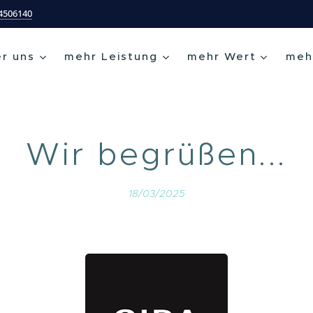
54506140
r uns
mehr Leistung
mehr Wert
meh
Wir begrüßen...
18/03/2025